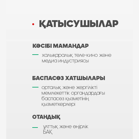
ҚАТЫСУШЫЛАР
КӘСІБІ МАМАНДАР
халықаралық теле-кино және
медиа индустриясы
БАСПАСӨЗ ХАТШЫЛАРЫ
орталық және жергілікті
мемлекеттік органдардағы
баспасөз қызметінің
қызметкерлері
ОТАНДЫҚ
ұлттық және өңірлік
БАҚ