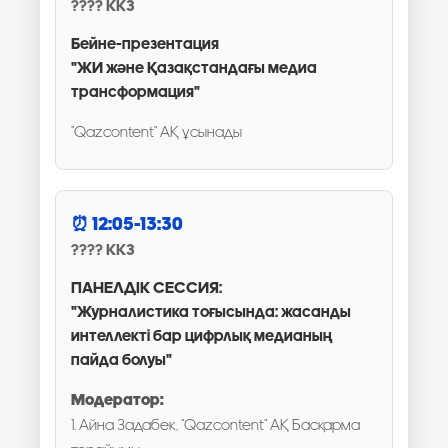
ККЗ
Бейне-презентация
"ЖИ және Қазақстандағы медиа
трансформация"
"Qazcontent" АҚ ұсынады
12:05-13:30
ККЗ
ПАНЕЛДІК СЕССИЯ:
"Журналистика тоғысында: жасанды
интеллекті бар цифрлық медианың
пайда болуы"
Модератор:
1. Айна Задабек, "Qazcontent" АҚ Басқарма