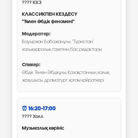
ККЗ
КЛАССИКПЕН КЕЗДЕСУ
"Төлен Әбдік феномені"
Модератор:
Бауыржан Бабажанұлы, "Түркістан"
халыққаралық газетінің бас редакторы
Спикер:
Әбдік Төлен Әбдікұлы, Қазақстанның халық
жазушысы, драматург, қоғам қайраткері
16:20-17:00
Холл
Музыкалық көрініс