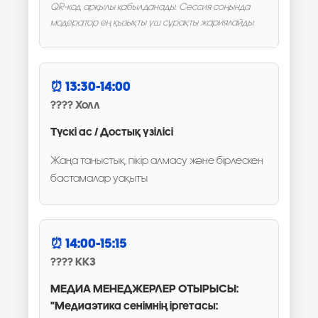
QR-код арқылы қабылданады. Сессия соңында
модератор ең қызықты үш сұрақты жариялайды.
13:30-14:00
Холл
Түскі ас / Достық үзілісі
Жаңа таныстық, пікір алмасу және бірлескен
бастамалар уақыты
14:00-15:15
ККЗ
МЕДИА МЕНЕДЖЕРЛЕР ОТЫРЫСЫ:
"Медиаэтика сенімнің іргетасы: