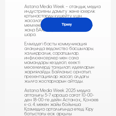
Astana Media Week – отандық медиа
индустрияны дамыту және іскерлік
қатынастарды күшейту үшін
жасалатын, Қазақстандағы
Тіркеу
мемлекеттік, тәуелсіз, кәсіби және
жаңа БАҚ-тың басын қосатын іс-
шара.
Еліміздегі басты коммуникация
алаңында ведомство басшылары,
халықаралық сарапшылар,
инфлюенсерлер мен сала
мамандары кездесіп, өзекті
мәселелерді талқылап, идеяларын
жариялайды. Байланыс орнатып,
презентациялар жасап, алдағы
жылға жоспарларын айтады.
Astana Media Week 2025 медиа
апталығы 5-7 қараша сағат 10-00-
ден 18-00-ге дейін Астана қ., Қонаев
к-сі, 4, мекен жайы бойынша
Қазмедиа орталығында өтеді. Кіру
батыстағы есік арқылы