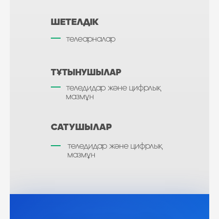
ШЕТЕЛДІК
телеарналар
ТҰТЫНУШЫЛАР
теледидар және цифрлық
мазмұн
САТУШЫЛАР
теледидар және цифрлық
мазмұн