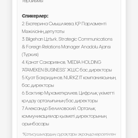
төрайымы
Спикерлер:
2. Екатерина Смышляева, ҚР Парламенті
Мәжілісінің депутаты
3. Bilgehan Öztürk, Strategic Communications
& Foreign Relations Manager Anadolu Ajansı
(Түркия)
4. Қанат Сахариянов, "MEDIA HOLDING
"ATAMEKEN BUSINESS" ЖШС бас директоры
5. Қуат Бахридинов, NUR.KZ IT компаниясының
бас директоры
6. Бахтияр Мұхаметқалиев, Цифрлық үкіметті
қолдау орталығының бас директоры
7. Александр Белиловский, Орталық
коммуникациялар қызметі директорының
орынбасары
*Қатысушылардың сұрақтары экранда көрсетілген