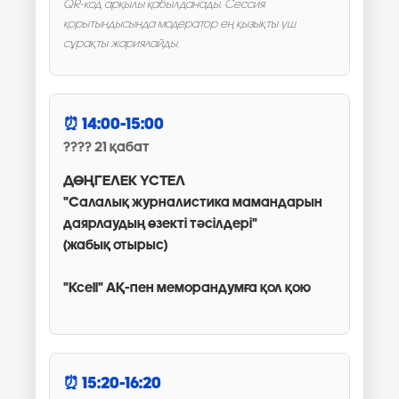
QR-код арқылы қабылданады. Сессия
қорытындысында модератор ең қызықты үш
сұрақты жариялайды.
14:00-15:00
21 қабат
ДӨҢГЕЛЕК ҮСТЕЛ
"Салалық журналистика мамандарын
даярлаудың өзекті тәсілдері"
(жабық отырыс)
"Kcell" АҚ-пен меморандумға қол қою
15:20-16:20