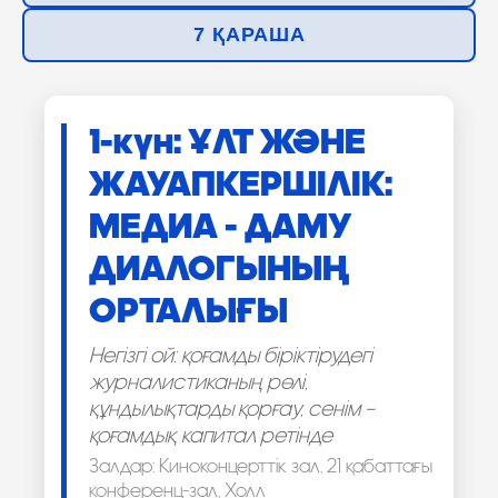
7 ҚАРАША
1-күн: ҰЛТ ЖӘНЕ
ЖАУАПКЕРШІЛІК:
МЕДИА - ДАМУ
ДИАЛОГЫНЫҢ
ОРТАЛЫҒЫ
Негізгі ой: қоғамды біріктірудегі
журналистиканың рөлі,
құндылықтарды қорғау, сенім –
қоғамдық капитал ретінде
Залдар: Киноконцерттік зал, 21 қабаттағы
конференц-зал, Холл