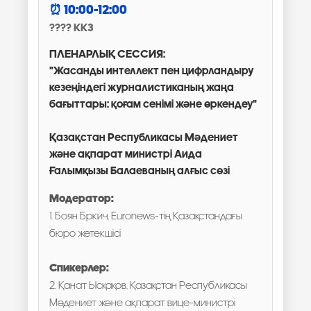
10:00-12:00
ККЗ
ПЛЕНАРЛЫҚ СЕССИЯ:
"Жасанды интеллект пен цифрландыру
кезеңіндегі журналистиканың жаңа
бағыттары: қоғам сенімі және өркендеу"
Қазақстан Республикасы Мәдениет
және ақпарат министрі Аида
Ғалымқызы Балаеваның алғыс сөзі
Модератор:
1. Боян Бркич, Euronews-тің Қазақстандағы
бюро жетекшісі
Спикерлер:
2. Қанат Ысқақов, Қазақстан Республикасы
Мәдениет және ақпарат вице-министрі