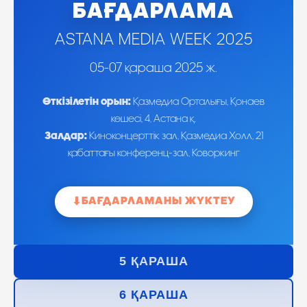
БАҒДАРЛАМА
ASTANA MEDIA WEEK 2025
05-07 қараша 2025 ж.
Өткізілетін орын:
Қазмедиа Орталығы, Қонаев
көшесі, 4, Астана қ.
Залдар:
Киноконцерттік зал, Қазмедиа Холл, 21
қабаттағы конференц-зал, Коворкинг
БАҒДАРЛАМАНЫ ЖҮКТЕУ
⬇
5 ҚАРАША
6 ҚАРАША