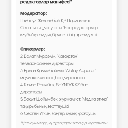
редакторлар манифесі"
Модератор:
1. Бибігүл Жексенбай, ҚР Парламенті
Сенатының депутаты, "Бас редакторлар
клубы" қоғамдық бірлестігінің президенті
Спикерлер:
2. Болат Мүрсәлім, "Қазақстан"
телеарнасының директоры
3. Ержан Қалымбайұлы, "Alatay Aqparat"
медиахолдингінің бас директоры
4. Газиза Раимбек, SHYNDYK.KZ бас
директоры
5. Бақыт Шойымбек, журналист, "Медиа этика"
тақырыбының зерттеушісі
6. Сергей Уткин, заңгер, құқық қорғаушы
*Қатысушылардың сұрақтары экранда көрсетілген